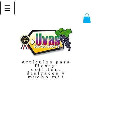
Artículos para
fiesta,
cotillón,
disfraces y
mucho más