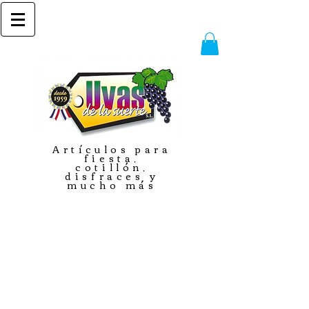
Artículos para
fiesta,
cotillón,
disfraces y
mucho más