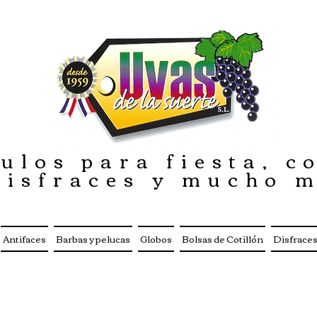
ulos para fiesta, co
disfraces y mucho 
Antifaces
Barbas y pelucas
Globos
Bolsas de Cotillón
Disfrace