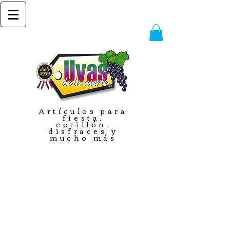
Artículos para
fiesta,
cotillón,
disfraces y
mucho más