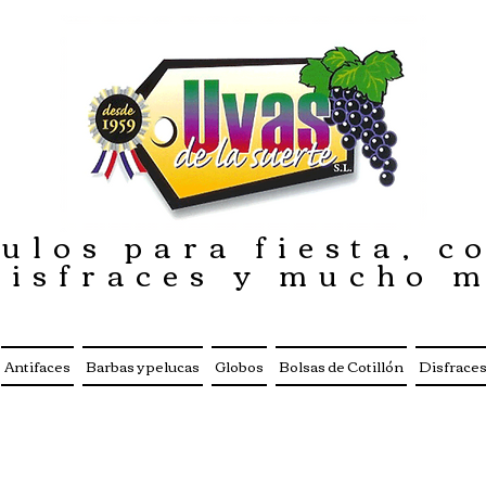
ulos para fiesta, co
disfraces y mucho 
Antifaces
Barbas y pelucas
Globos
Bolsas de Cotillón
Disfrace