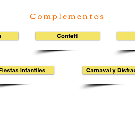
Complementos
a
Confetti
Fiestas Infantiles
Carnaval y Disfra