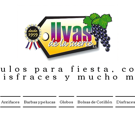
ulos para fiesta, co
disfraces y mucho 
Antifaces
Barbas y pelucas
Globos
Bolsas de Cotillón
Disfrace