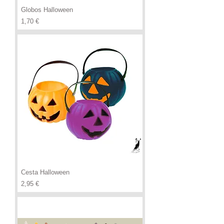
Globos Halloween
Precio
1,70 €
Cesta Halloween
Precio
2,95 €