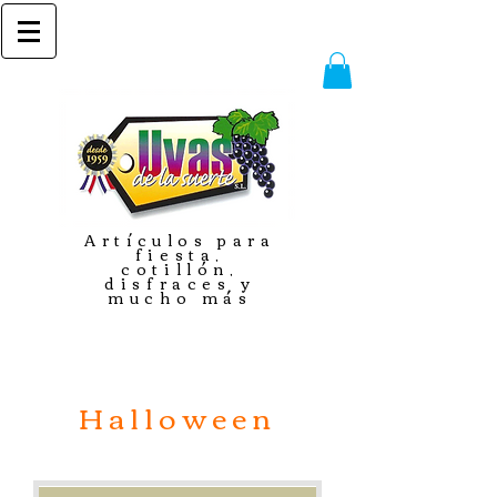
Artículos para
fiesta,
cotillón,
disfraces y
mucho más
Halloween