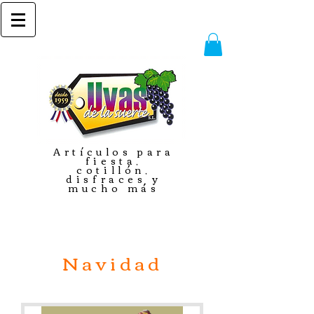
Artículos para
fiesta,
cotillón,
disfraces y
mucho más
Navidad