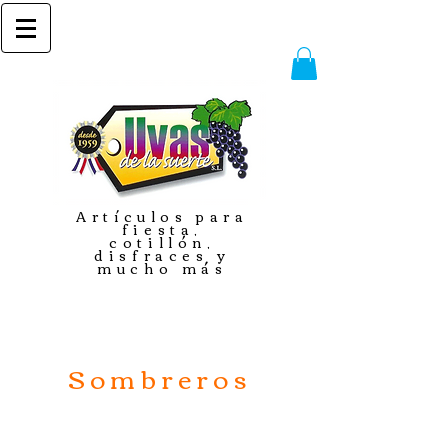
Artículos para
fiesta,
cotillón,
disfraces y
mucho más
Sombreros