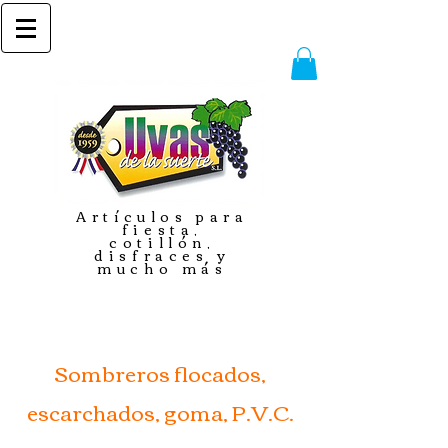
Artículos para
fiesta,
cotillón,
disfraces y
mucho más
Sombreros flocados,
escarchados, goma, P.V.C.