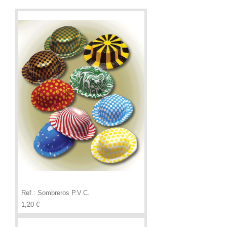
Ref.: Sombreros P.V.C.
Precio
1,20 €