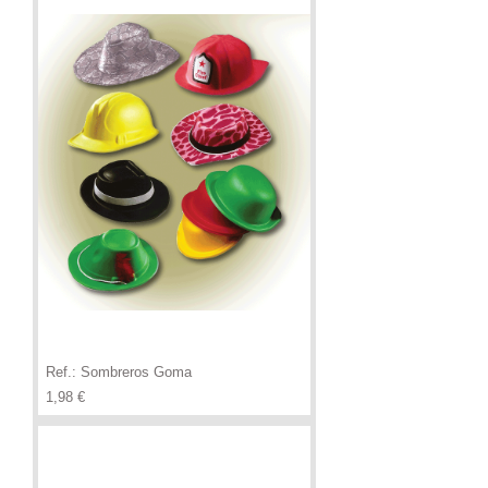
Ref.: Sombreros Goma
Precio
1,98 €