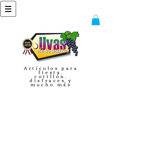
Artículos para
fiesta,
cotillón,
disfraces y
mucho más