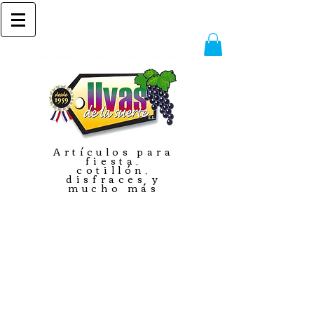
Artículos para
fiesta,
cotillón,
disfraces y
mucho más