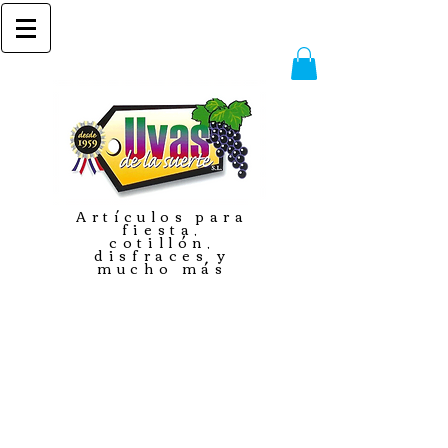
Artículos para
fiesta,
cotillón,
disfraces y
mucho más