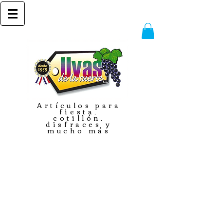
Artículos para
fiesta,
cotillón,
disfraces y
mucho más