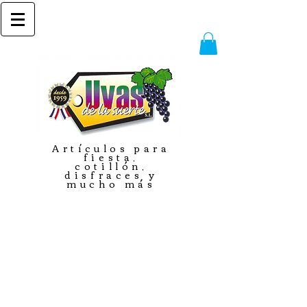
Artículos para
fiesta,
cotillón,
disfraces y
mucho más