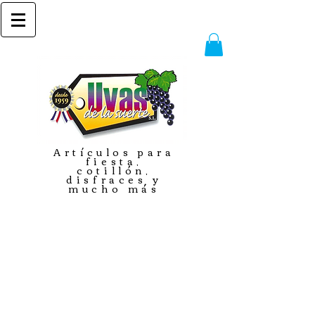
Artículos para
fiesta,
cotillón,
disfraces y
mucho más