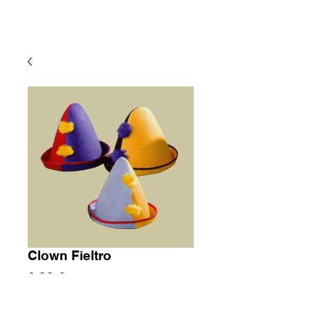
Clown Fieltro
Precio
6,30 €
Cantidad
*