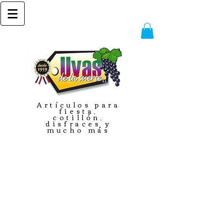
Artículos para
fiesta,
cotillón,
disfraces y
mucho más