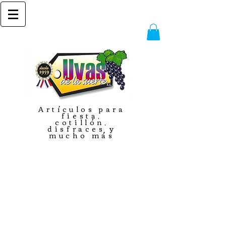
Artículos para
fiesta,
cotillón,
disfraces y
mucho más