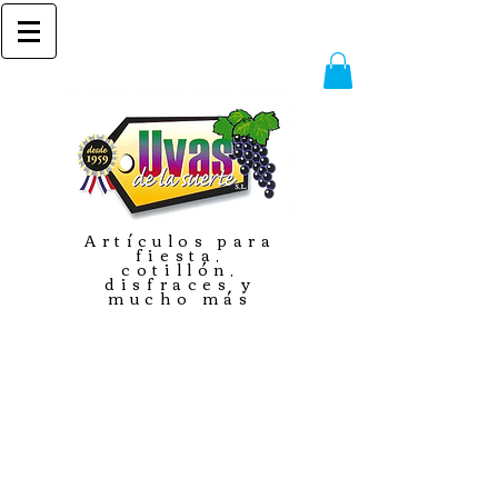
Artículos para
fiesta,
cotillón,
disfraces y
mucho más