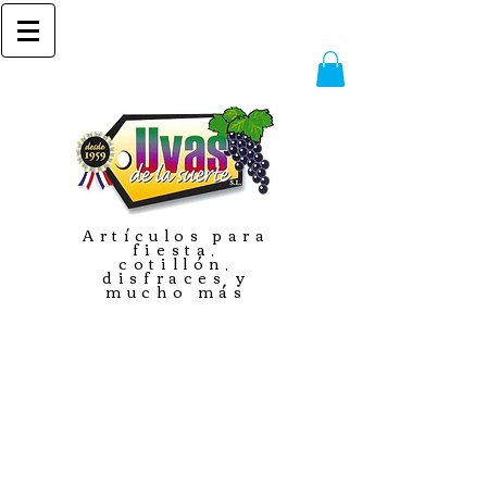
Artículos para
fiesta,
cotillón,
disfraces y
mucho más