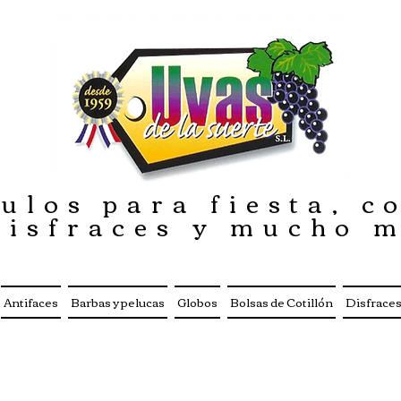
ulos para fiesta, co
disfraces y mucho 
Antifaces
Barbas y pelucas
Globos
Bolsas de Cotillón
Disfrace