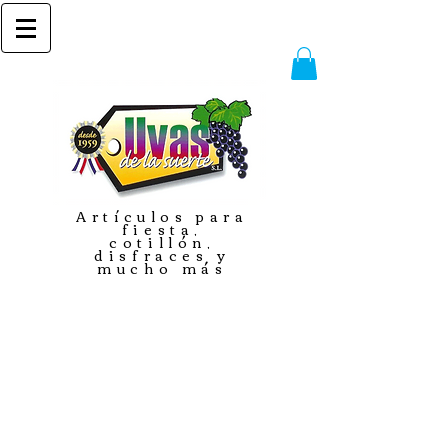
Artículos para
fiesta,
cotillón,
disfraces y
mucho más