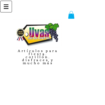
Artículos para
fiesta,
cotillón,
disfraces y
mucho más