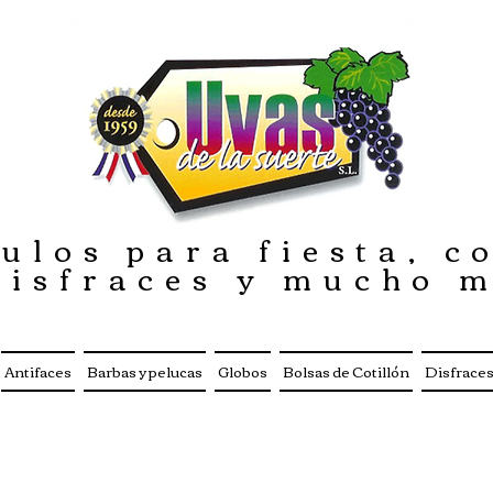
ulos para fiesta, co
disfraces y mucho 
Antifaces
Barbas y pelucas
Globos
Bolsas de Cotillón
Disfrace