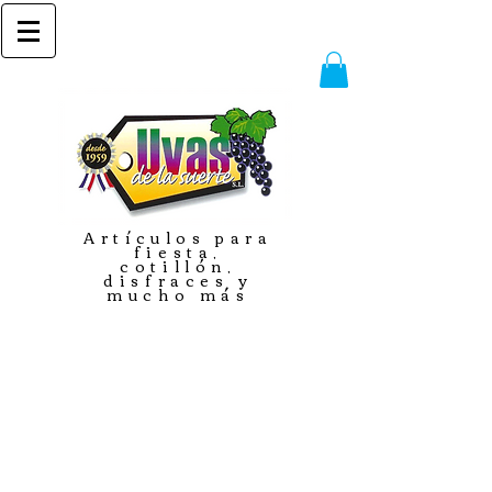
Artículos para
fiesta,
cotillón,
disfraces y
mucho más