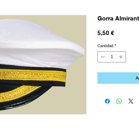
Gorra Almiran
Precio
5,50 €
Cantidad
*
A