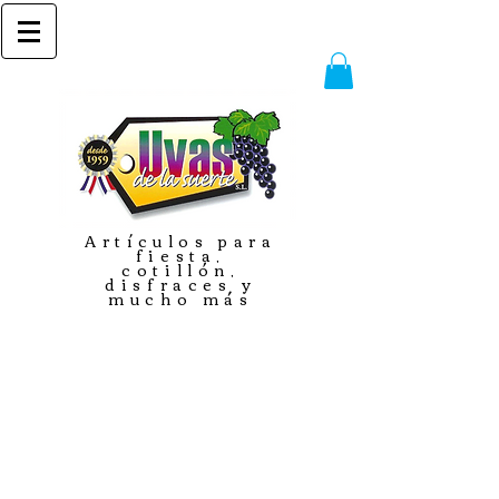
Artículos para
fiesta,
cotillón,
disfraces y
mucho más