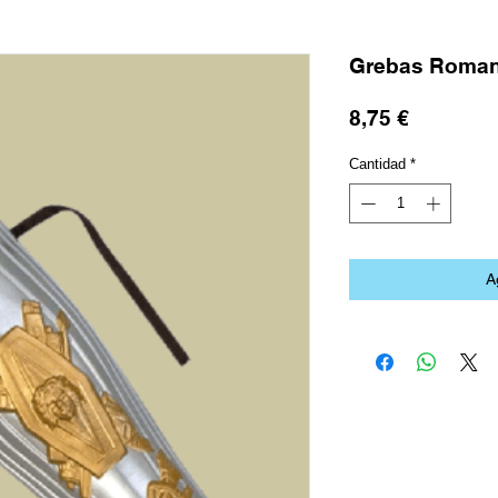
Grebas Roma
Precio
8,75 €
Cantidad
*
A