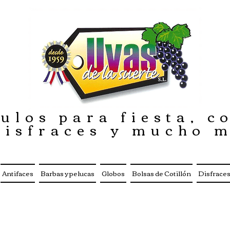
ulos para fiesta, co
disfraces y mucho 
Antifaces
Barbas y pelucas
Globos
Bolsas de Cotillón
Disfrace