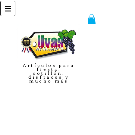
Artículos para
fiesta,
cotillón,
disfraces y
mucho más