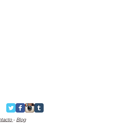
ntacto
-
Blog