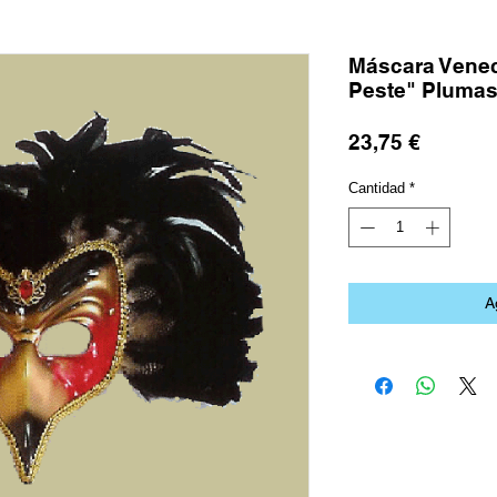
Máscara Venec
Peste" Pluma
Precio
23,75 €
Cantidad
*
A