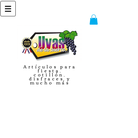
Artículos para
fiesta,
cotillón,
disfraces y
mucho más