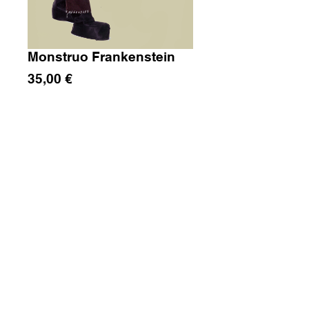
Monstruo Frankenstein
Precio
35,00 €
Cantidad
*
Agregar al carrito
Disfraz de Monstruo de Frankenstein, para 
adulto.
Talla única 52.
Uvas de la Suerte: C/Husillo,
33 28400