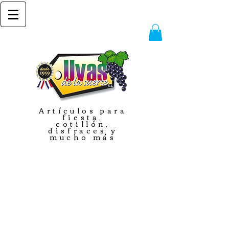
Artículos para
fiesta,
cotillón,
disfraces y
mucho más