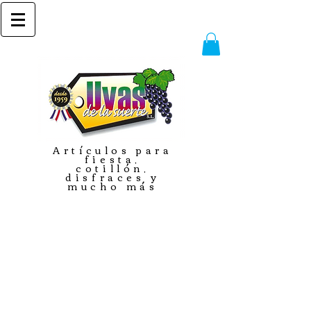
Artículos para
fiesta,
cotillón,
disfraces y
mucho más