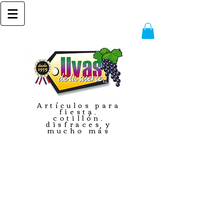
Artículos para
fiesta,
cotillón,
disfraces y
mucho más