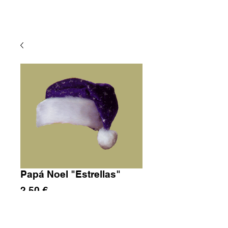
Papá Noel "Estrellas"
Precio
2,50 €
Cantidad
*