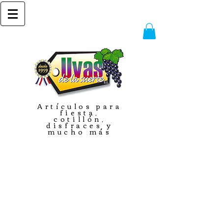
Artículos para
fiesta,
cotillón,
disfraces y
mucho más