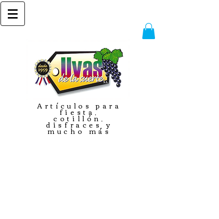
Artículos para
fiesta,
cotillón,
disfraces y
mucho más