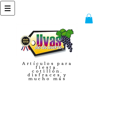
Artículos para
fiesta,
cotillón,
disfraces y
mucho más