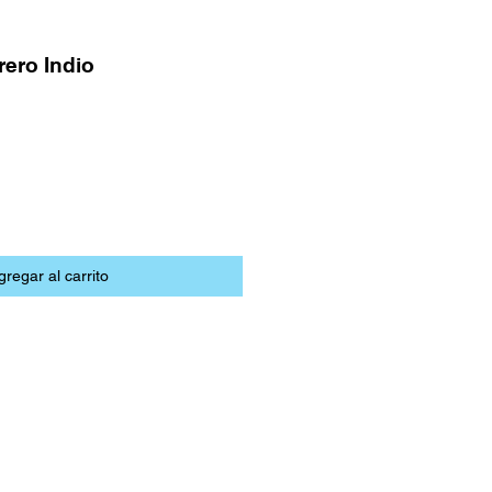
ero Indio
gregar al carrito