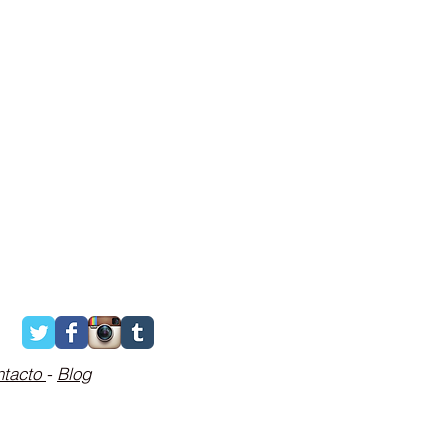
ntacto
-
Blog