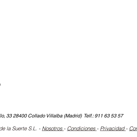
m
lo, 33 28400 Collado Villalba (Madrid) Telf.: 911 63 53 57
e la Suerte S.L. -
Nosotros
-
Condiciones
-
Privacidad
-
Co