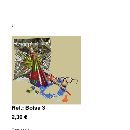
Ref.: Bolsa 3
Precio
2,30 €