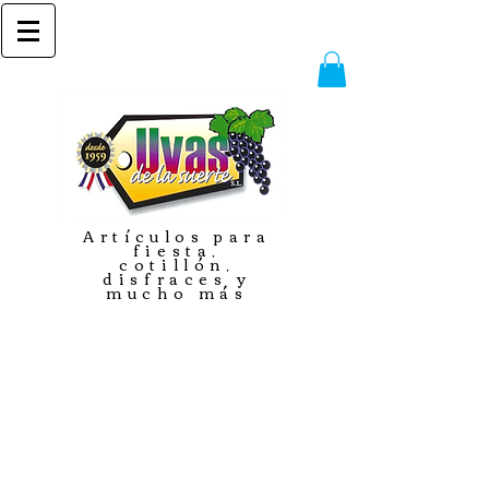
Artículos para
fiesta,
cotillón,
disfraces y
mucho más