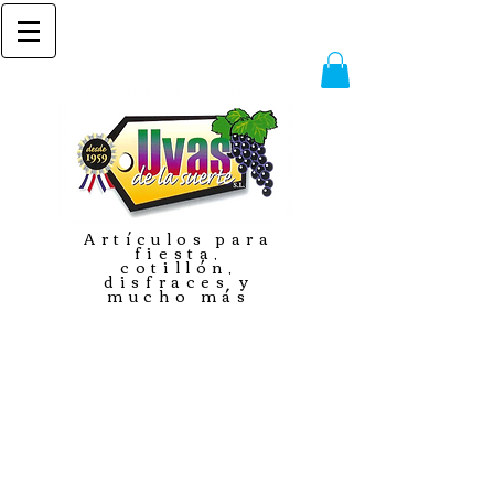
Artículos para
fiesta,
cotillón,
disfraces y
mucho más