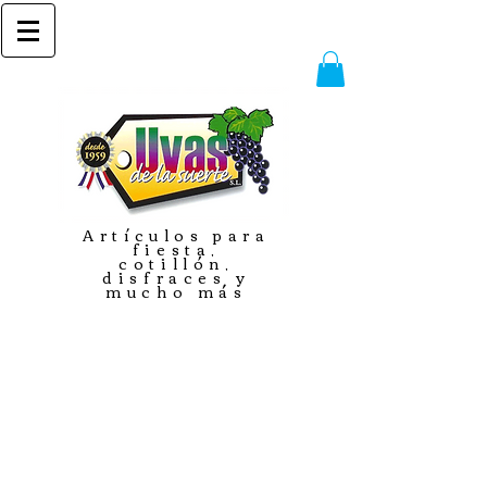
Artículos para
fiesta,
cotillón,
disfraces y
mucho más