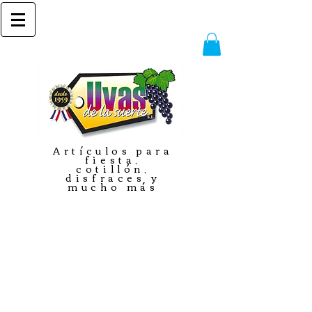
Artículos para
fiesta,
cotillón,
disfraces y
mucho más