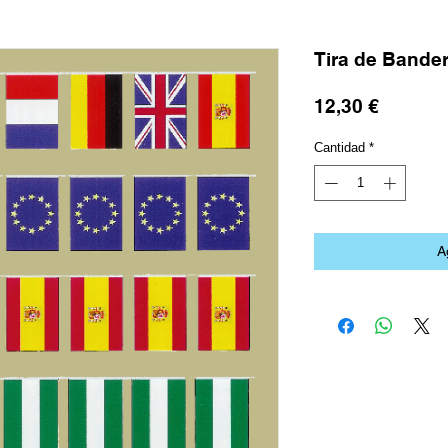
Tira de Bander
Precio
12,30 €
Cantidad
*
A