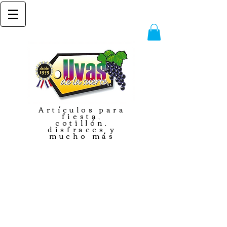
Artículos para
fiesta,
cotillón,
disfraces y
mucho más