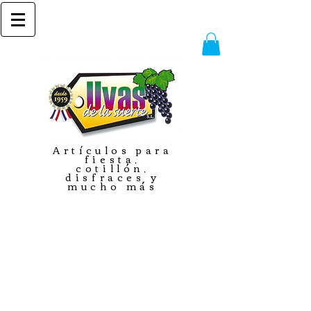
Artículos para
fiesta,
cotillón,
disfraces y
mucho más