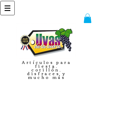
Artículos para
fiesta,
cotillón,
disfraces y
mucho más